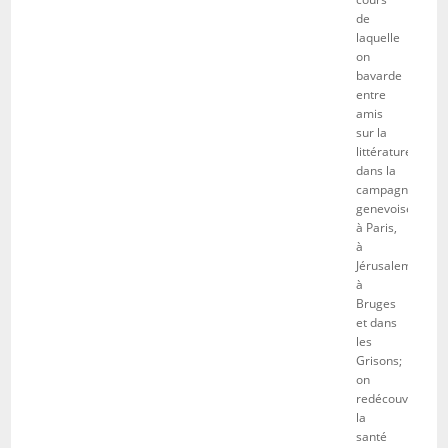
de
laquelle
on
bavarde
entre
amis
sur la
littérature
dans la
campagne
genevoise,
à Paris,
à
Jérusalem,
à
Bruges
et dans
les
Grisons;
on
redécouvre
la
santé