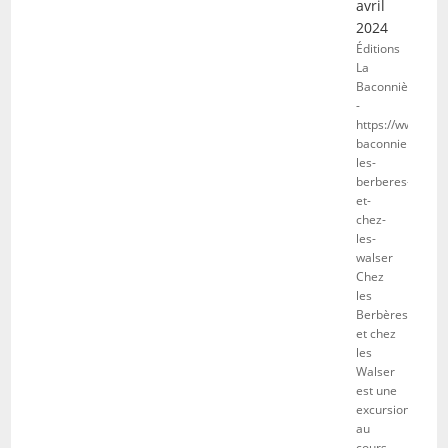
avril
2024
Éditions
La
Baconnière
-
https://www.edit
baconniere.ch/f
les-
berberes-
et-
chez-
les-
walser
Chez
les
Berbères
et chez
les
Walser
est une
excursion
au
cours