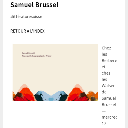
Samuel Brussel
#littératuresuisse
RETOUR A L’INDEX
Chez
les
Berbères
et
chez
les
Walser
de
Samuel
Brussel
—
mercredi
17