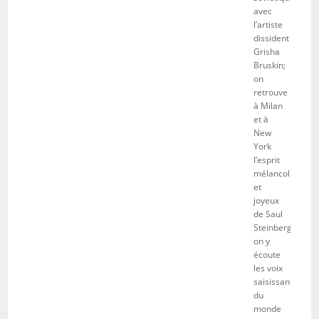
avec
l’artiste
dissident
Grisha
Bruskin;
on
retrouve
à Milan
et à
New
York
l’esprit
mélancolique
et
joyeux
de Saul
Steinberg;
on y
écoute
les voix
saisissantes
du
monde