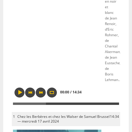
en noir
et
blanc
de Jean
Renoir,
d’Eric
Rohmer,
de
Chantal
Akerman,
de Jean
Eustache,
de
Boris
Lehman…
00:00 / 14:34
1
Chez les Berbères et chez les Walser de Samuel Brussel
14:34
— mercredi 17 avril 2024