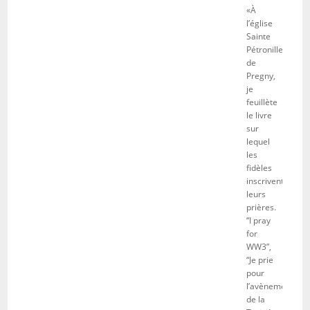
«À
l’église
Sainte
Pétronille
de
Pregny,
je
feuillète
le livre
sur
lequel
les
fidèles
inscrivent
leurs
prières.
“I pray
for
WW3”,
“Je prie
pour
l’avènement
de la