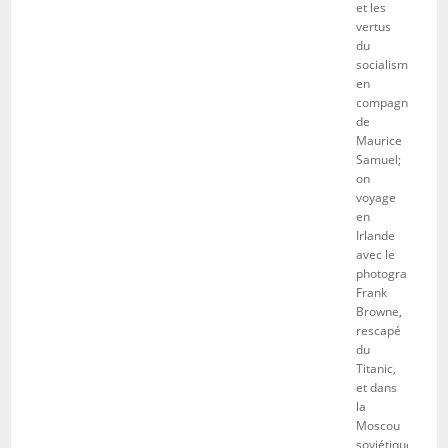
et les
vertus
du
socialisme
en
compagnie
de
Maurice
Samuel;
on
voyage
en
Irlande
avec le
photographe
Frank
Browne,
rescapé
du
Titanic,
et dans
la
Moscou
soviétique