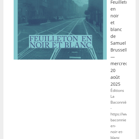
Feuilleton
en
noir
et
blanc
de
Samuel
Brussell
—
mercredi
20
août
2025
Éditions
La
Baconnière
-
https://www.edit
baconniere.ch/fr
en-
noir-et-
blanc