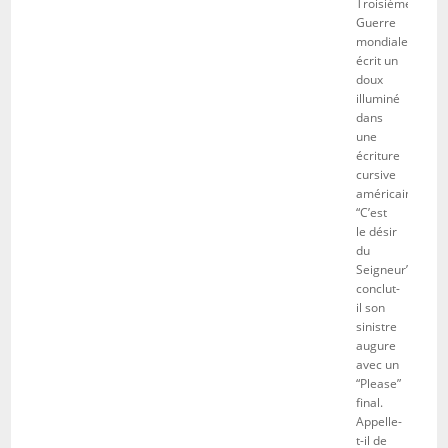
Troisième
Guerre
mondiale”,
écrit un
doux
illuminé
dans
une
écriture
cursive
américaine.
“C’est
le désir
du
Seigneur”,
conclut-
il son
sinistre
augure
avec un
“Please”
final.
Appelle-
t-il de