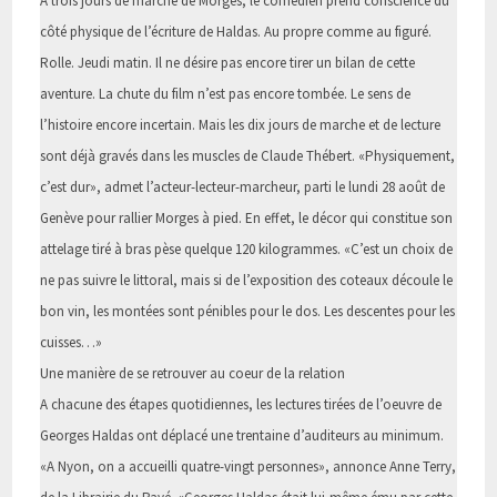
A trois jours de marche de Morges, le comédien prend conscience du
côté physique de l’écriture de Haldas. Au propre comme au figuré.
Rolle. Jeudi matin. Il ne désire pas encore tirer un bilan de cette
aventure. La chute du film n’est pas encore tombée. Le sens de
l’histoire encore incertain. Mais les dix jours de marche et de lecture
sont déjà gravés dans les muscles de Claude Thébert. «Physiquement,
c’est dur», admet l’acteur-lecteur-marcheur, parti le lundi 28 août de
Genève pour rallier Morges à pied. En effet, le décor qui constitue son
attelage tiré à bras pèse quelque 120 kilogrammes. «C’est un choix de
ne pas suivre le littoral, mais si de l’exposition des coteaux découle le
bon vin, les montées sont pénibles pour le dos. Les descentes pour les
cuisses…»
Une manière de se retrouver au coeur de la relation
A chacune des étapes quotidiennes, les lectures tirées de l’oeuvre de
Georges Haldas ont déplacé une trentaine d’auditeurs au minimum.
«A Nyon, on a accueilli quatre-vingt personnes», annonce Anne Terry,