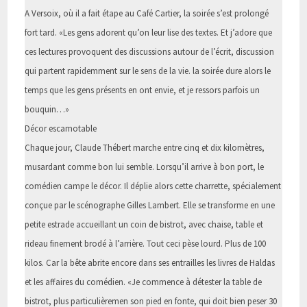
A Versoix, où il a fait étape au Café Cartier, la soirée s’est prolongé
fort tard. «Les gens adorent qu’on leur lise des textes. Et j’adore que
ces lectures provoquent des discussions autour de l’écrit, discussion
qui partent rapidemment sur le sens de la vie. la soirée dure alors le
temps que les gens présents en ont envie, et je ressors parfois un
bouquin…»
Décor escamotable
Chaque jour, Claude Thébert marche entre cinq et dix kilomètres,
musardant comme bon lui semble. Lorsqu’il arrive à bon port, le
comédien campe le décor. Il déplie alors cette charrette, spécialement
conçue par le scénographe Gilles Lambert. Elle se transforme en une
petite estrade accueillant un coin de bistrot, avec chaise, table et
rideau finement brodé à l’arrière. Tout ceci pèse lourd. Plus de 100
kilos. Car la bête abrite encore dans ses entrailles les livres de Haldas
et les affaires du comédien. «Je commence à détester la table de
bistrot, plus particulièremen son pied en fonte, qui doit bien peser 30