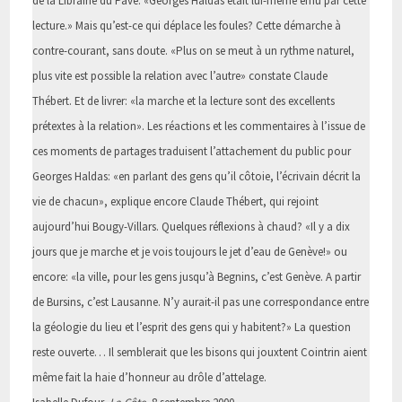
de la Librairie du Pavé. «Georges Haldas était lui-même ému par cette
lecture.» Mais qu’est-ce qui déplace les foules? Cette démarche à
contre-courant, sans doute. «Plus on se meut à un rythme naturel,
plus vite est possible la relation avec l’autre» constate Claude
Thébert. Et de livrer: «la marche et la lecture sont des excellents
prétextes à la relation». Les réactions et les commentaires à l’issue de
ces moments de partages traduisent l’attachement du public pour
Georges Haldas: «en parlant des gens qu’il côtoie, l’écrivain décrit la
vie de chacun», explique encore Claude Thébert, qui rejoint
aujourd’hui Bougy-Villars. Quelques réflexions à chaud? «Il y a dix
jours que je marche et je vois toujours le jet d’eau de Genève!» ou
encore: «la ville, pour les gens jusqu’à Begnins, c’est Genève. A partir
de Bursins, c’est Lausanne. N’y aurait-il pas une correspondance entre
la géologie du lieu et l’esprit des gens qui y habitent?» La question
reste ouverte… Il semblerait que les bisons qui jouxtent Cointrin aient
même fait la haie d’honneur au drôle d’attelage.