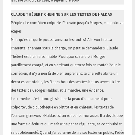
Isabelle Dufour,
La Côte
, 8 septembre 2000
CLAUDE THÉBERT CHEMINE SUR LES TEXTES DE HALDAS
Périple / Le comédien colporte l’écrivain jusqu’à Morges, en quatorze
étapes
Mais qu’estce qui le pousse ainsi sur les routes? A le voir tirer sa
charrette, ahanant sous la charge, on peut se demander si Claude
Thébert est bien raisonnable. Pourquoi se rendre à Morges
pareillement chargé, et en s’arrêtant quatorze fois en route? Pour le
comédien, il n’y a rien là de bien surprenant: la charrette abrite un
décor escamotable, les étapes hors des sentiers battus servent à lire
des textes de Georges Haldas, et la marche, une évidence.
Le comédien s’est donc glissé dans la peau d’un camelot pour
colporter, de bibliothèque en bistrot et en château, les textes de
l’écrivain genevois. «Haldas est un rôdeur et moi aussi. Il a développé
une forme d’écriture qui me fascine par sa régularité, sa continuité et
sa quotidienneté. Quand j’ai eu envie de lire ses textes en public, l’idée