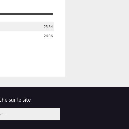
25:34
26:36
he sur le site
 :