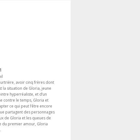
1
il
trière, avoir cinq frères dont
t la situation de Gloria, jeune
tre hyperréaliste, et d’un
 contre le temps, Gloria et
pter ce qui peut l’être encore
 que partagent des personnages
eux de Gloria et les queues de
ige du premier amour, Gloria
.