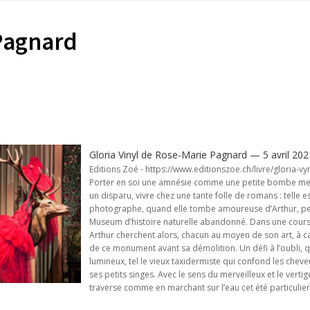
Pagnard
Gloria Vinyl de Rose-Marie Pagnard — 5 avril 202
Editions Zoé - https://www.editionszoe.ch/livre/gloria-vyn
Porter en soi une amnésie comme une petite bombe meur
un disparu, vivre chez une tante folle de romans : telle es
photographe, quand elle tombe amoureuse d’Arthur, pein
Museum d’histoire naturelle abandonné. Dans une course
Arthur cherchent alors, chacun au moyen de son art, à ca
de ce monument avant sa démolition. Un défi à l’oubli,
lumineux, tel le vieux taxidermiste qui confond les chev
ses petits singes. Avec le sens du merveilleux et le vert
traverse comme en marchant sur l’eau cet été particulier