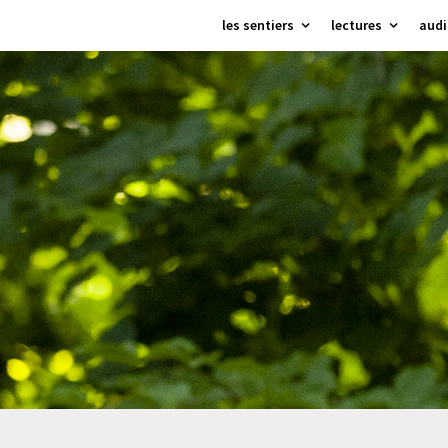
Skip
les sentiers
lectures
audi
to
content