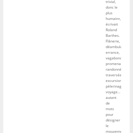
trivial,
donc le
plus
humain»,
écrivait
Roland
Barthes.
Flânerie,
déambulation,
errance,
vagabondage,
promenade,
randonnée,
traversée,
excursion,
pèlerinage,
voyage...
autant
de
mots
pour
désigner
le
mouvement