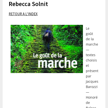
Rebecca Solnit
RETOUR A L’INDEX
Le
goût
de la
marche
—
textes
choisis
et
présentés
par
Jacques
Barozzi
—
Honoré
de
Balzac