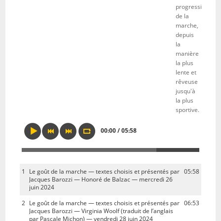
progressif
de la
marche,
depuis
la
manière
la plus
lente et
rêveuse
jusqu'à
la plus
sportive.
00:00 / 05:58
1
Le goût de la marche — textes choisis et présentés par
05:58
Jacques Barozzi — Honoré de Balzac — mercredi 26
juin 2024
2
Le goût de la marche — textes choisis et présentés par
06:53
Jacques Barozzi — Virginia Woolf (traduit de l’anglais
par Pascale Michon) — vendredi 28 juin 2024