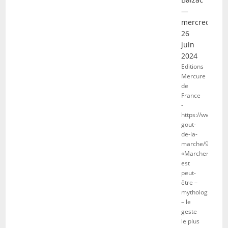
—
mercredi
26
juin
2024
Editions
Mercure
de
France
-
https://www.mer
gout-
de-la-
marche/978271
«Marcher
est
peut-
être –
mythologiquem
– le
geste
le plus