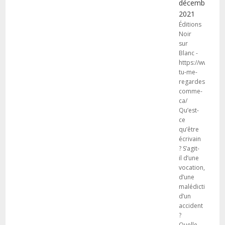
décembre
2021
Éditions
Noir
sur
Blanc -
https://www.les
tu-me-
regardes-
comme-
ca/
Qu’est-
ce
qu’être
écrivain
? S’agit-
il d’une
vocation,
d’une
malédiction,
d’un
accident
?
Quelle