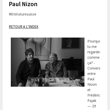
Paul Nizon
#littératuresuisse
RETOUR A L’INDEX
Pourquoi
tu me
regardes
comme
ça? -
Conversation
entre
Paul
Nizon
et
Frédéric
Pajak
— 29