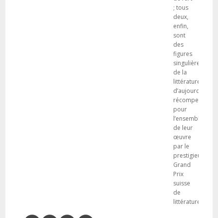
; tous
deux,
enfin,
sont
des
figures
singulières
de la
littérature
d’aujourd’hui,
récompensées
pour
l’ensemble
de leur
œuvre
par le
prestigieux
Grand
Prix
suisse
de
littérature.