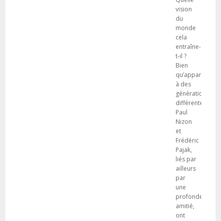
vision
du
monde
cela
entraîne-
t-il ?
Bien
qu’appartenant
à des
générations
différentes,
Paul
Nizon
et
Frédéric
Pajak,
liés par
ailleurs
par
une
profonde
amitié,
ont