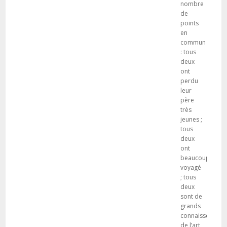
nombre
de
points
en
commun
: tous
deux
ont
perdu
leur
père
très
jeunes ;
tous
deux
ont
beaucoup
voyagé
; tous
deux
sont de
grands
connaisseurs
de l’art