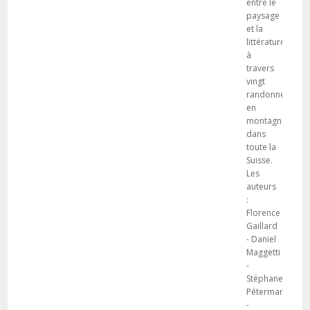
entre le
paysage
et la
littérature,
à
travers
vingt
randonnées
en
montagne
dans
toute la
Suisse.
Les
auteurs
:
Florence
Gaillard
- Daniel
Maggetti
-
Stéphane
Pétermann
-