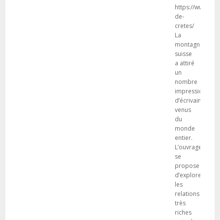
https://www.lese
de-
cretes/
La
montagne
suisse
a attiré
un
nombre
impressionnant
d’écrivains
venus
du
monde
entier.
L’ouvrage
se
propose
d’explorer
les
relations
très
riches