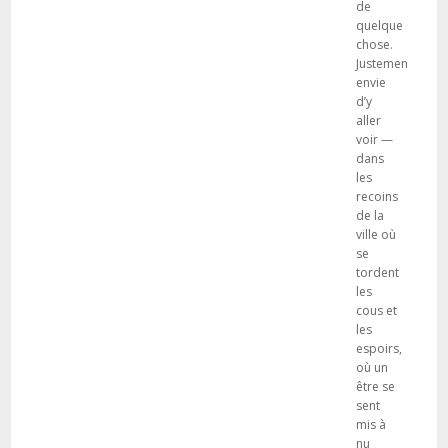
de
quelque
chose.
Justement :
envie
d’y
aller
voir —
dans
les
recoins
de la
ville où
se
tordent
les
cous et
les
espoirs,
où un
être se
sent
mis à
nu