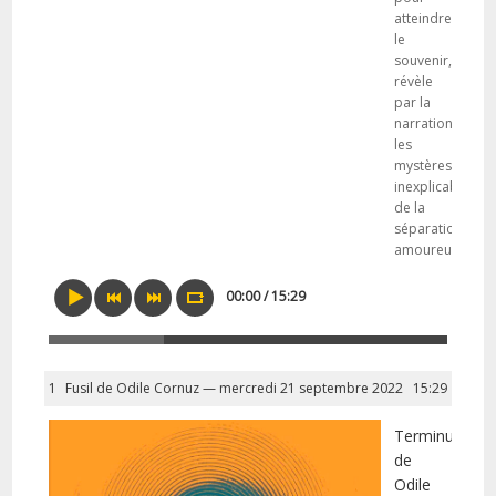
atteindre
le
souvenir,
révèle
par la
narration
les
mystères
inexplicables
de la
séparation
amoureuse.
00:00 / 15:29
1
Fusil de Odile Cornuz — mercredi 21 septembre 2022
15:29
Terminus
de
Odile