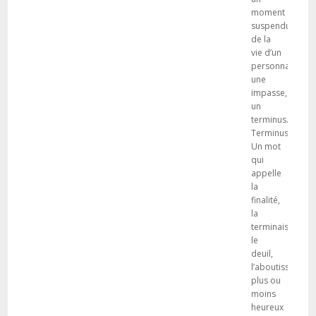
moment
suspendu
de la
vie d’un
personnage :
une
impasse,
un
terminus.
Terminus.
Un mot
qui
appelle
la
finalité,
la
terminaison,
le
deuil,
l’aboutissement
plus ou
moins
heureux