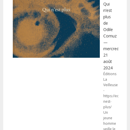
Qui
n’est
plus
de
Odile
Cornuz
—
mercredi
21
août
2024
Éditions
La
Veilleuse
-
https://editions
nest-
plus/
Un
jeune
homme
veille le