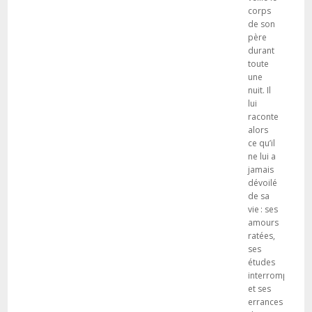
corps
de son
père
durant
toute
une
nuit. Il
lui
raconte
alors
ce qu’il
ne lui a
jamais
dévoilé
de sa
vie : ses
amours
ratées,
ses
études
interrompues
et ses
errances