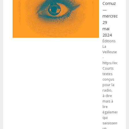
Cornuz
—
mercredi
29
mai
2024
Éditions
La
Veilleuse
-
https://editions
Courts
textes
conçus
pour la
radio,
à dire
mais à
lire
également,
qui
saisissent
un