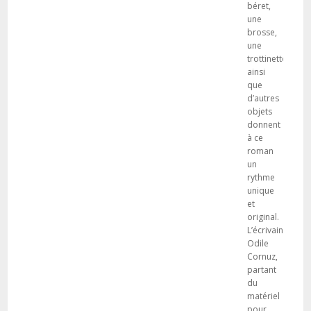
béret,
une
brosse,
une
trottinette
ainsi
que
d’autres
objets
donnent
à ce
roman
un
rythme
unique
et
original.
L’écrivaine
Odile
Cornuz,
partant
du
matériel
pour