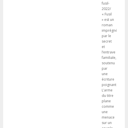
fusil-
2022/
« Fusil
» est un
roman
imprégné
par le
secret
et
l’entrave
familiale,
soutenu
par
une
écriture
poignante.
L’arme
du titre
plane
comme
une
menace
sur un