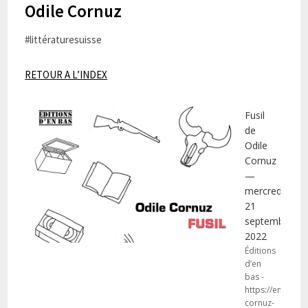
Odile Cornuz
#littératuresuisse
RETOUR A L’INDEX
Fusil
de
Odile
Cornuz
—
mercredi
21
septembre
2022
Éditions
d’en
bas -
https://enbas.ne
cornuz-