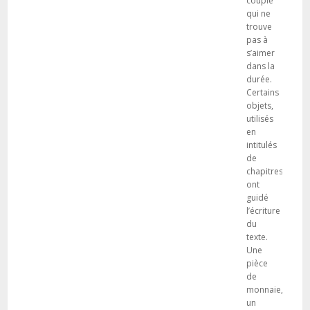
couple
qui ne
trouve
pas à
s’aimer
dans la
durée.
Certains
objets,
utilisés
en
intitulés
de
chapitres,
ont
guidé
l’écriture
du
texte.
Une
pièce
de
monnaie,
un