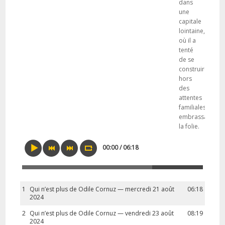
dans
une
capitale
lointaine,
où il a
tenté
de se
construire
hors
des
attentes
familiales,
embrassant
la folie.
00:00 / 06:18
1
Qui n’est plus de Odile Cornuz — mercredi 21 août
06:18
2024
2
Qui n’est plus de Odile Cornuz — vendredi 23 août
08:19
2024