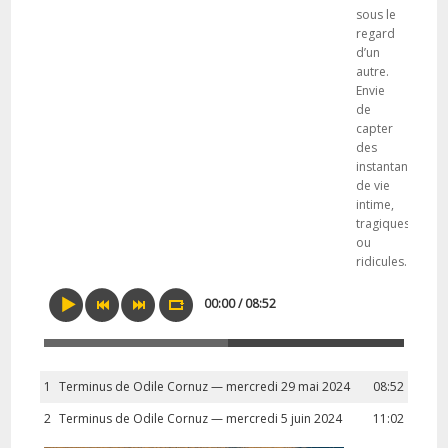
sous le
regard
d’un
autre.
Envie
de
capter
des
instantanés
de vie
intime,
tragiques
ou
ridicules.
00:00 / 08:52
1
Terminus de Odile Cornuz — mercredi 29 mai 2024
08:52
2
Terminus de Odile Cornuz — mercredi 5 juin 2024
11:02