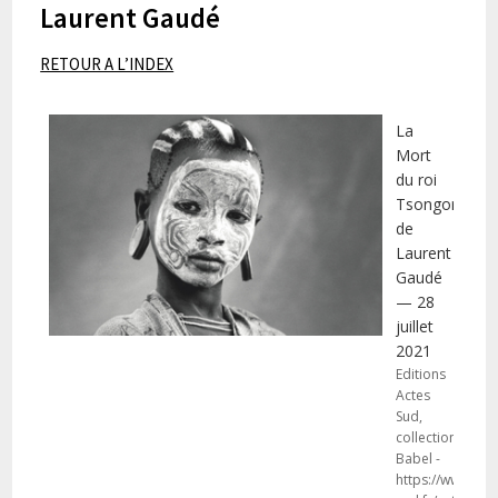
Laurent Gaudé
RETOUR A L’INDEX
La
Mort
du roi
Tsongor
de
Laurent
Gaudé
— 28
juillet
2021
Editions
Actes
Sud,
collections
Babel -
https://www.act