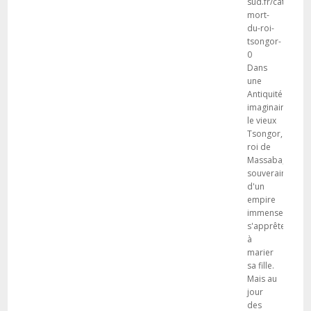
sud.fr/catalogue
mort-
du-roi-
tsongor-
0
Dans
une
Antiquité
imaginaire,
le vieux
Tsongor,
roi de
Massaba,
souverain
d'un
empire
immense,
s'apprête
à
marier
sa fille.
Mais au
jour
des