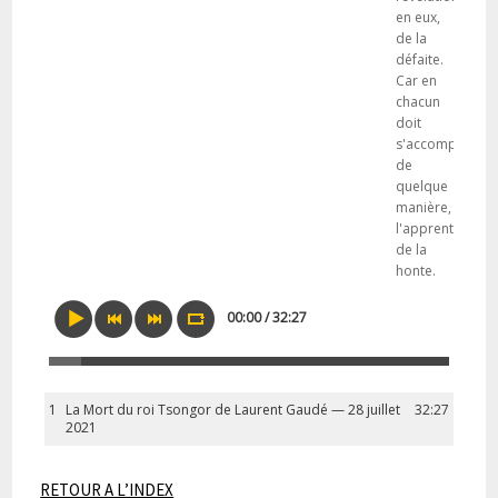
en eux,
de la
défaite.
Car en
chacun
doit
s'accomplir,
de
quelque
manière,
l'apprentissage
de la
honte.
00:00 / 32:27
1
La Mort du roi Tsongor de Laurent Gaudé — 28 juillet
32:27
2021
RETOUR A L’INDEX