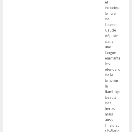
et
initiatique,
le livre
de
Laurent
Gaudé
déploie
dans
une
langue
enivrante
les
étendards
de la
bravoure,
la
flamboyante
beauté
des
héros,
mais
aussi
l'insidieuse
révélation,