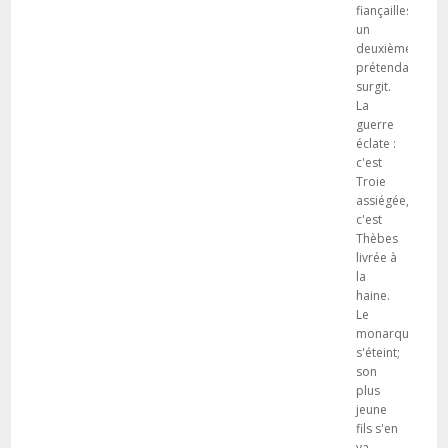
fiançailles,
un
deuxième
prétendant
surgit.
La
guerre
éclate :
c'est
Troie
assiégée,
c'est
Thèbes
livrée à
la
haine.
Le
monarque
s'éteint;
son
plus
jeune
fils s'en
va