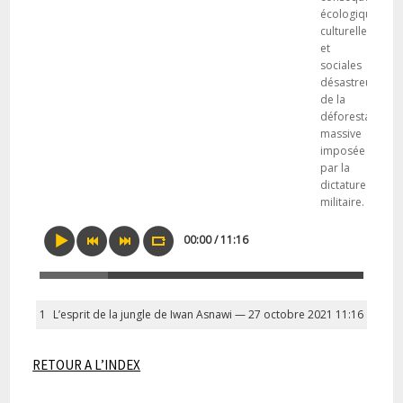
écologiques,
culturelles
et
sociales
désastreuses
de la
déforestation
massive
imposée
par la
dictature
militaire.
00:00 / 11:16
1
L’esprit de la jungle de Iwan Asnawi — 27 octobre 2021
11:16
RETOUR A L’INDEX