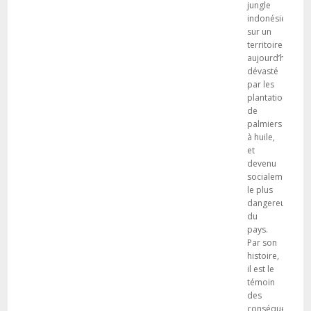
jungle
indonésienne,
sur un
territoire
aujourd’hui
dévasté
par les
plantations
de
palmiers
à huile,
et
devenu
socialement
le plus
dangereux
du
pays.
Par son
histoire,
il est le
témoin
des
conséquences