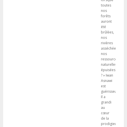
toutes
nos
forêts
auront
été
brûlées,
nos
rivières
asséchées,
nos
ressources
naturelles
épuisées
? » Iwan
Asnawi
est
guérisseur.
Il a
grandi
au
cœur
de la
prodigieuse