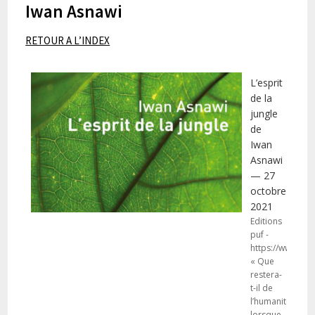
Iwan Asnawi
RETOUR A L’INDEX
L’esprit
de la
jungle
de
Iwan
Asnawi
— 27
octobre
2021
Editions
puf -
https://www.puf
« Que
restera-
t-il de
l’humanité
lorsque