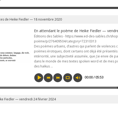
ences de Heike Fiedler — 18 novembre 2020
En attendant le poème de Heike Fiedler — vendre
Éditions des Sables - https://www.ed-des-sables.ch/shop
poème/p/276409504/category=72310313
Des poèmes urbains, d’autres qui parlent de violences
poèmes érotiques, dont certains ont déjà été présentés e
intériorité, une subjectivité assumée, que j’ai envie de p
dans le monde de mes textes spoken word et de mes p
des haïkus …
00:00 / 05:53
ke Fiedler — vendredi 24 février 2024