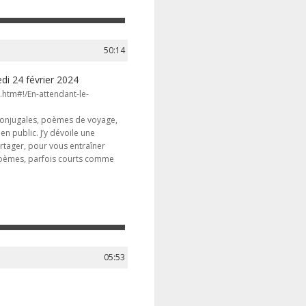
50:14
di 24 février 2024
.htm#!/En-attendant-le-
 conjugales, poèmes de voyage,
n public. J’y dévoile une
artager, pour vous entraîner
oèmes, parfois courts comme
05:53