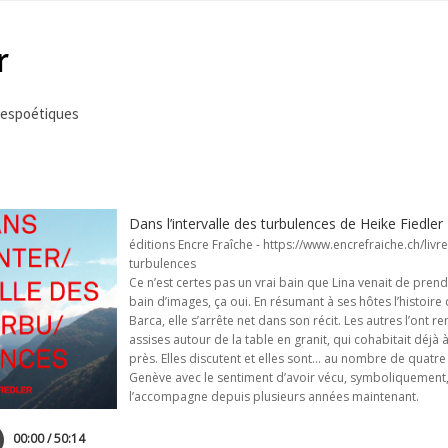
r
tespoétiques
Dans l’intervalle des turbulences de Heike Fied
éditions Encre Fraîche - https://www.encrefraiche.ch/livre
turbulences
Ce n’est certes pas un vrai bain que Lina venait de prend
bain d’images, ça oui. En résumant à ses hôtes l’histoire 
Barca, elle s’arrête net dans son récit. Les autres l’ont re
assises autour de la table en granit, qui cohabitait déjà 
près. Elles discutent et elles sont... au nombre de quatre
Genève avec le sentiment d’avoir vécu, symboliquement, 
l’accompagne depuis plusieurs années maintenant.
00:00 / 50:14