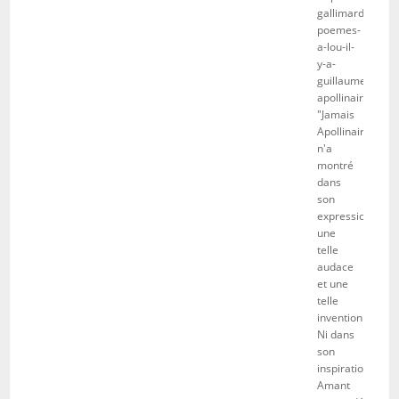
gallimard.com/l
poemes-
a-lou-il-
y-a-
guillaume-
apollinaire/
"Jamais
Apollinaire
n'a
montré
dans
son
expression
une
telle
audace
et une
telle
invention.
Ni dans
son
inspiration.
Amant