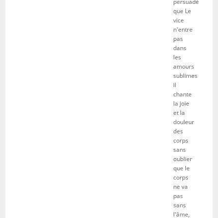
persuadé
que Le
vice
n'entre
pas
dans
les
amours
sublimes
il
chante
la joie
et la
douleur
des
corps
sans
oublier
que le
corps
ne va
pas
sans
l'âme,