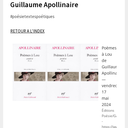
Guillaume Apollinaire
#poésietextespoétiques
RETOUR A L’INDEX
Poèmes
à Lou
de
Guillaume
Apollinaire
—
vendredi
17
mai
2024
Éditions
Poésie/Gallimar
-
https://www.libra