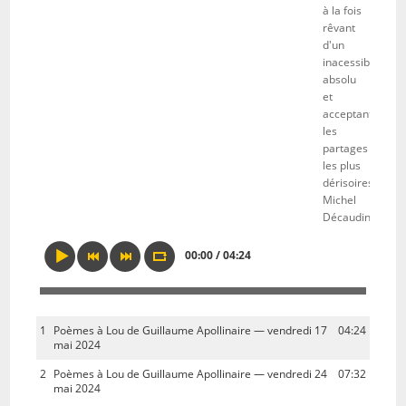
à la fois
rêvant
d'un
inacessible
absolu
et
acceptant
les
partages
les plus
dérisoires."
Michel
Décaudin
00:00 / 04:24
1
Poèmes à Lou de Guillaume Apollinaire — vendredi 17
04:24
mai 2024
2
Poèmes à Lou de Guillaume Apollinaire — vendredi 24
07:32
mai 2024