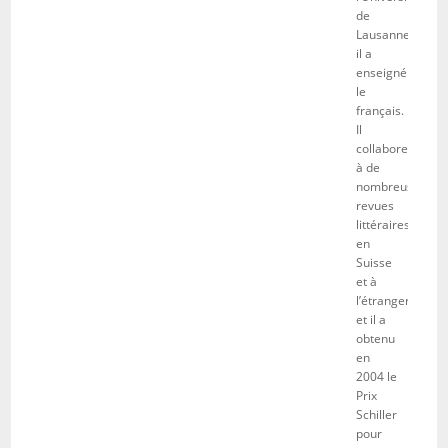
de
Lausanne,
il a
enseigné
le
français.
Il
collabore
à de
nombreuses
revues
littéraires
en
Suisse
et à
l’étranger
et il a
obtenu
en
2004 le
Prix
Schiller
pour