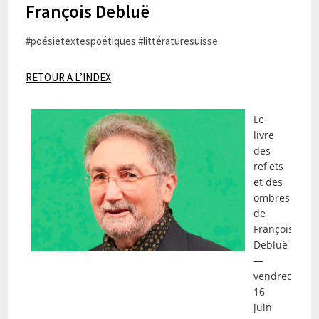
François Debluë
#poésietextespoétiques #littératuresuisse
RETOUR A L’INDEX
Le
livre
des
reflets
et des
ombres
de
François
Debluë
—
vendredi
16
juin