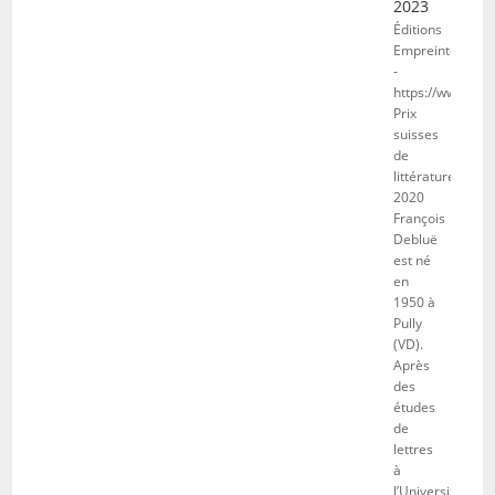
2023
Éditions
Empreintes
-
https://www.emp
Prix
suisses
de
littérature
2020
François
Debluë
est né
en
1950 à
Pully
(VD).
Après
des
études
de
lettres
à
l’Université