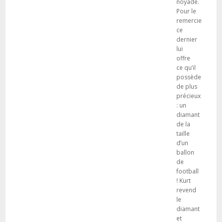
noyade.
Pour le
remercier,
ce
dernier
lui
offre
ce qu’il
possède
de plus
précieux
: un
diamant
de la
taille
d’un
ballon
de
football
! Kurt
revend
le
diamant
et