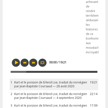
achevant
de
rendre
terriblement
séduisantes
les
histoires
de ce
bonhomme
aux
moustaches
incroyables.
00:00 / 19:21
1
Kurt et le poisson de Erlend Loe, traduit du norvégien
19:21
par Jean-Baptiste Coursaud — 28 août 2020
2
Kurt et le poisson de Erlend Loe, traduit du norvégien
22:14
par Jean-Baptiste Coursaud — 4 septembre 2020
3
Kurt et le poisson de Erlend Loe, traduit du norvégien
17:09