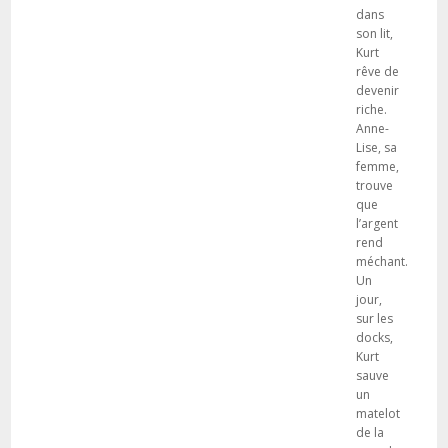
dans
son lit,
Kurt
rêve de
devenir
riche.
Anne-
Lise, sa
femme,
trouve
que
l’argent
rend
méchant.
Un
jour,
sur les
docks,
Kurt
sauve
un
matelot
de la