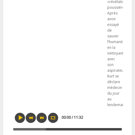
«révélation
poussiéreuse»!
Après
avoir
essayé
de
sauver
l’humanité
en la
nettoyant
avec
son
aspirateur,
Kurt se
déclare
médecin
du jour
au
lendemain.
00:00 / 11:32