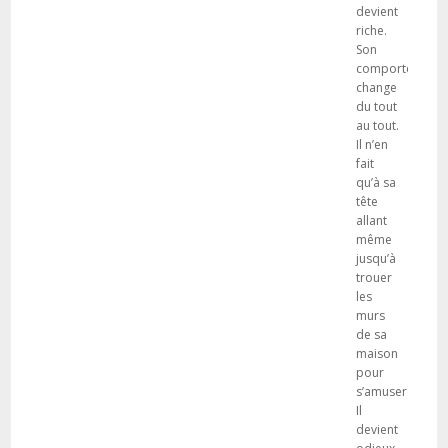
devient
riche.
Son
comportement
change
du tout
au tout.
Il n’en
fait
qu’à sa
tête
allant
même
jusqu’à
trouer
les
murs
de sa
maison
pour
s’amuser.
Il
devient