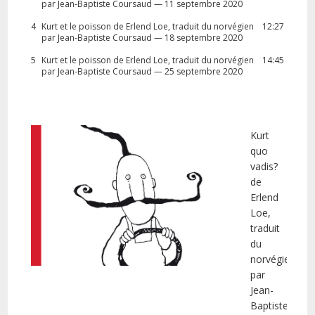
par Jean-Baptiste Coursaud — 11 septembre 2020
4
Kurt et le poisson de Erlend Loe, traduit du norvégien
12:27
par Jean-Baptiste Coursaud — 18 septembre 2020
5
Kurt et le poisson de Erlend Loe, traduit du norvégien
14:45
par Jean-Baptiste Coursaud — 25 septembre 2020
Kurt
quo
vadis?
de
Erlend
Loe,
traduit
du
norvégien
par
Jean-
Baptiste