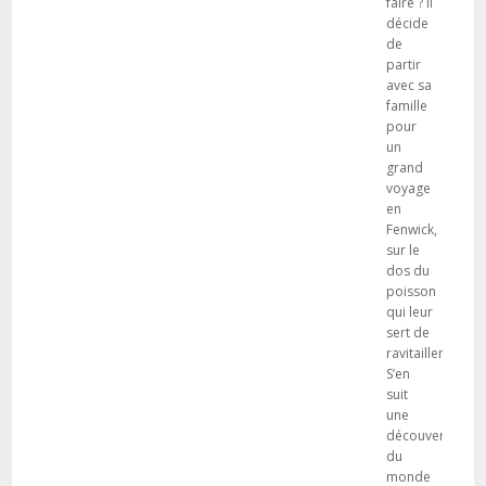
faire ? Il
décide
de
partir
avec sa
famille
pour
un
grand
voyage
en
Fenwick,
sur le
dos du
poisson
qui leur
sert de
ravitaillement.
S’en
suit
une
découverte
du
monde