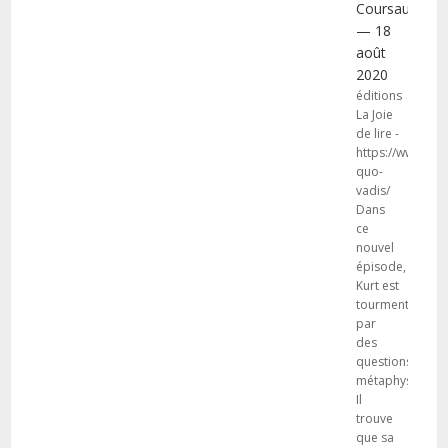
Coursaud
— 18
août
2020
éditions
La Joie
de lire -
https://www.lajoi
quo-
vadis/
Dans
ce
nouvel
épisode,
Kurt est
tourmenté
par
des
questions
métaphysiques!
Il
trouve
que sa