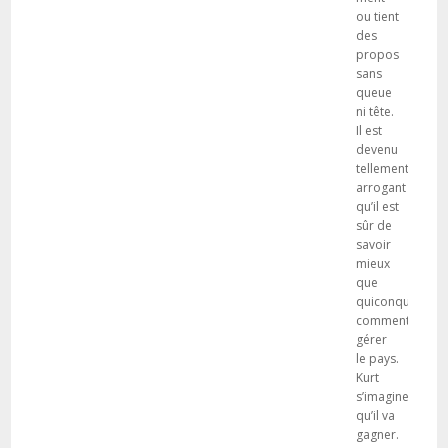
ou tient
des
propos
sans
queue
ni tête.
Il est
devenu
tellement
arrogant
qu’il est
sûr de
savoir
mieux
que
quiconque
comment
gérer
le pays.
Kurt
s’imagine
qu’il va
gagner.