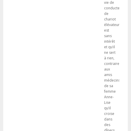
vie de
conducteur
de
chariot
élévateur
est
sans
intérêt
et qu’il
ne sert
à rien,
contrairement
aux
amis
médecins
de sa
femme
Anne-
Lise
qu’il
croise
dans
des
dîners