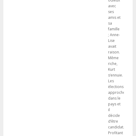
odieux
avec
ses
amis et
sa
famille
; Anne-
Lise
avait
raison.
Même
riche,
Kurt
s’ennuie.
Les
élections
approchent
dans le
pays et
il
décide
d’être
candidat.
Profitant