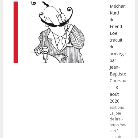
Méchant
Kurt!
de
Erlend
Loe,
traduit
du
norvégien
par
Jean-
Baptiste
Coursaud
— 8
août
2020
éditions
La Joie
de lire -
https://www.lajo
kurt/
Le soir