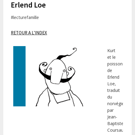
Erlend Loe
#lecturefamille
RETOUR A L’INDEX
Kurt
et le
poisson
de
Erlend
Loe,
traduit
du
norvégien
par
Jean-
Baptiste
Coursaud