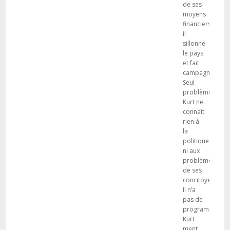
de ses
moyens
financiers,
il
sillonne
le pays
et fait
campagne.
Seul
problème,
Kurt ne
connaît
rien à
la
politique
ni aux
problèmes
de ses
concitoyens.
Il n’a
pas de
programme.
Kurt
ment