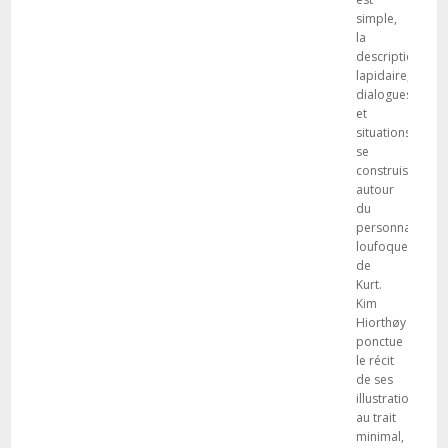
simple,
la
description
lapidaire,
dialogues
et
situations
se
construisent
autour
du
personnage
loufoque
de
Kurt.
Kim
Hiorthøy
ponctue
le récit
de ses
illustrations
au trait
minimal,