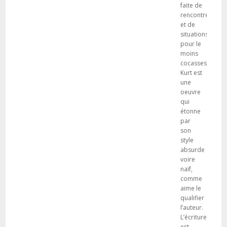
faite de
rencontres
et de
situations
pour le
moins
cocasses.
Kurt est
une
oeuvre
qui
étonne
par
son
style
absurde
voire
naïf,
comme
aime le
qualifier
l’auteur.
L’écriture
est