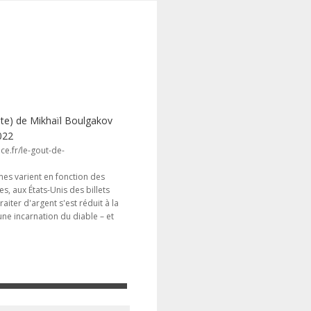
rite) de Mikhaïl Boulgakov
022
ce.fr/le-gout-de-
mes varient en fonction des
es, aux États-Unis des billets
aiter d'argent s'est réduit à la
une incarnation du diable – et