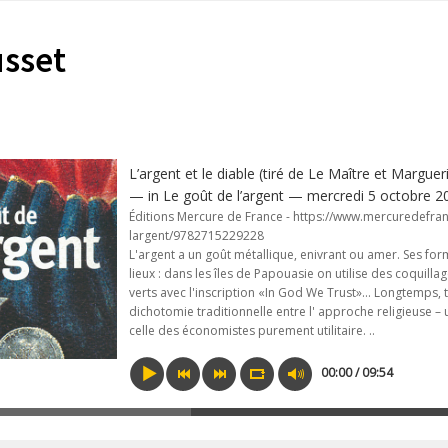
usset
L’argent et le diable (tiré de Le Maître et Margue
— in Le goût de l’argent — mercredi 5 octobre 2
Éditions Mercure de France - https://www.mercuredefran
largent/9782715229228
L'argent a un goût métallique, enivrant ou amer. Ses for
lieux : dans les îles de Papouasie on utilise des coquillag
verts avec l'inscription «In God We Trust»... Longtemps, tr
dichotomie traditionnelle entre l' approche religieuse – 
celle des économistes purement utilitaire. ..
00:00 / 09:54