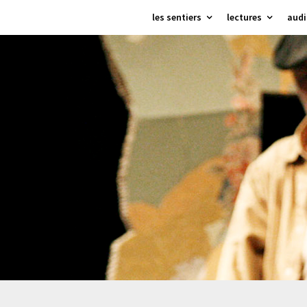
Skip
les sentiers
lectures
audi
to
content