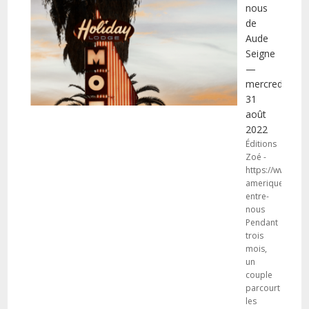
nous
de
Aude
Seigne
—
mercredi
31
août
2022
Éditions
Zoé -
https://www.edit
amerique-
entre-
nous
Pendant
trois
mois,
un
couple
parcourt
les