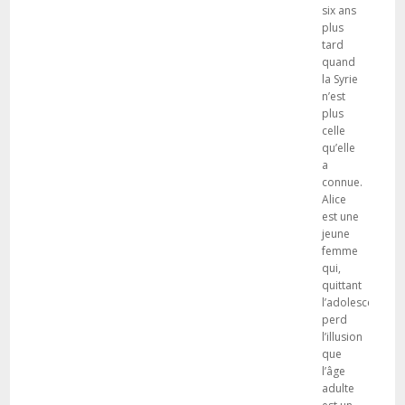
six ans
plus
tard
quand
la Syrie
n’est
plus
celle
qu’elle
a
connue.
Alice
est une
jeune
femme
qui,
quittant
l’adolescence,
perd
l’illusion
que
l’âge
adulte