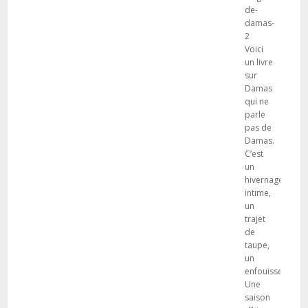
de-
damas-
2
Voici
un livre
sur
Damas
qui ne
parle
pas de
Damas.
C’est
un
hivernage
intime,
un
trajet
de
taupe,
un
enfouissement.
Une
saison