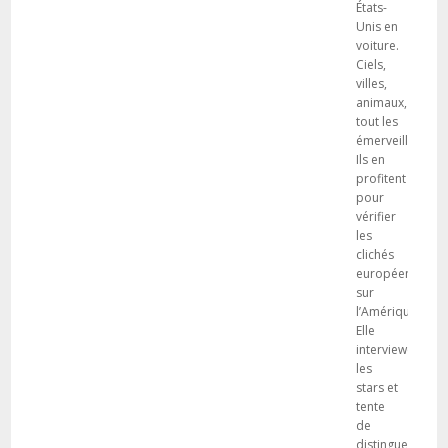
États-
Unis en
voiture.
Ciels,
villes,
animaux,
tout les
émerveille.
Ils en
profitent
pour
vérifier
les
clichés
européens
sur
l’Amérique.
Elle
interviewe
les
stars et
tente
de
distinguer