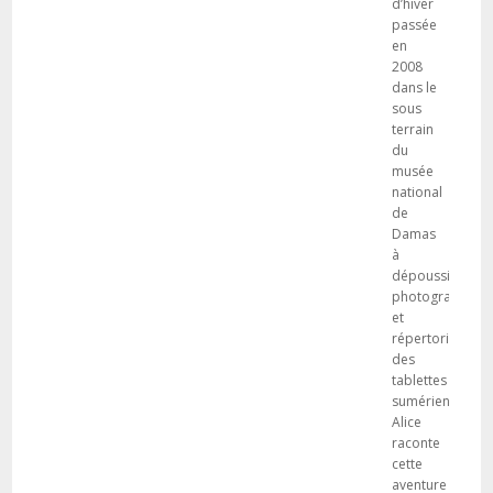
d’hiver
passée
en
2008
dans le
sous
terrain
du
musée
national
de
Damas
à
dépoussiérer,
photographier
et
répertorier
des
tablettes
sumériennes.
Alice
raconte
cette
aventure