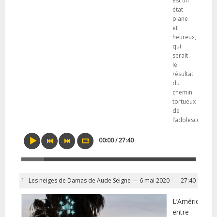
est un
état
plane
et
heureux,
qui
serait
le
résultat
du
chemin
tortueux
de
l’adolescence.
00:00 / 27:40
1
Les neiges de Damas de Aude Seigne — 6 mai 2020
27:40
L’Amérique
entre