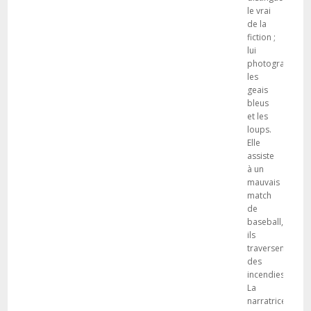
le vrai
de la
fiction ;
lui
photographie
les
geais
bleus
et les
loups.
Elle
assiste
à un
mauvais
match
de
baseball,
ils
traversent
des
incendies.
La
narratrice