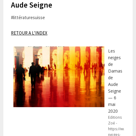
Aude Seigne
#littératuresuisse
RETOUR A L’INDEX
Les
neiges
de
Damas
de
Aude
Seigne
— 6
mai
2020
Editions
Zoé -
https://www.edit
neiges-