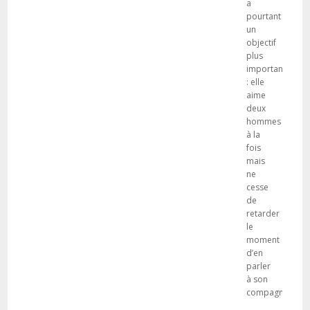
a
pourtant
un
objectif
plus
important
: elle
aime
deux
hommes
à la
fois
mais
ne
cesse
de
retarder
le
moment
d’en
parler
à son
compagnon.