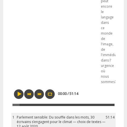
peut
encore
le
langage
dans
ce
monde
de
l'image,
de
l'immédiateté,
dans l'
urgence
où
nous
sommes?»
00:00 / 51:14
1
Parlement sensible: Du souffle dans les mots, 30
51:14
écrivains s’engagent pour le climat — choix de textes —
12 août 2020