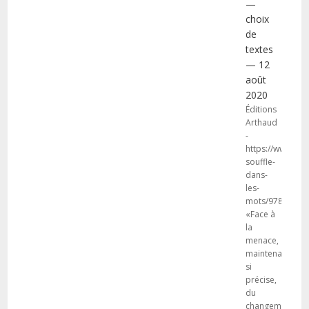
—
choix
de
textes
— 12
août
2020
Éditions
Arthaud
-
https://www.art
souffle-
dans-
les-
mots/97820813
«Face à
la
menace,
maintenant
si
précise,
du
changement