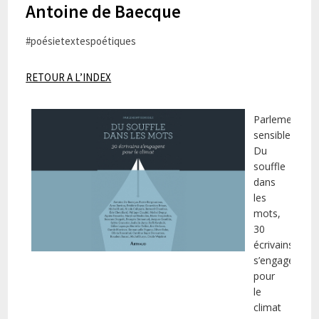
Antoine de Baecque
#poésietextespoétiques
RETOUR A L’INDEX
Parlement
sensible:
Du
souffle
dans
les
mots,
30
écrivains
s’engagent
pour
le
climat