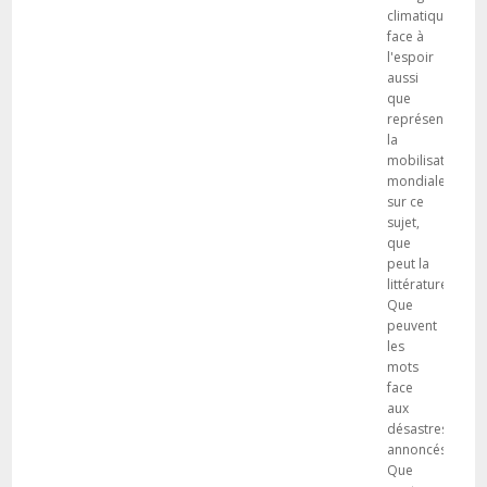
climatique,
face à
l'espoir
aussi
que
représente
la
mobilisation
mondiale
sur ce
sujet,
que
peut la
littérature?
Que
peuvent
les
mots
face
aux
désastres
annoncés?
Que