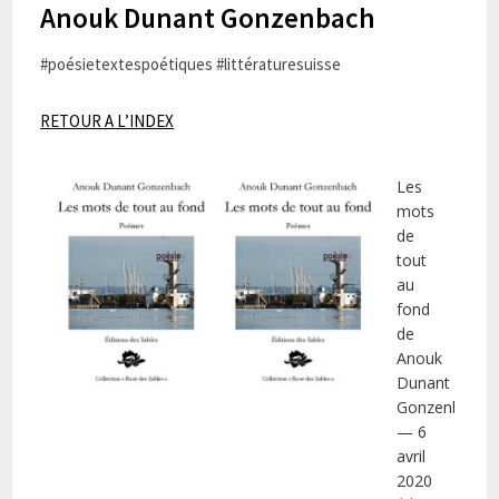
Anouk Dunant Gonzenbach
#poésietextespoétiques #littératuresuisse
RETOUR A L’INDEX
Les
mots
de
tout
au
fond
de
Anouk
Dunant
Gonzenbach
— 6
avril
2020