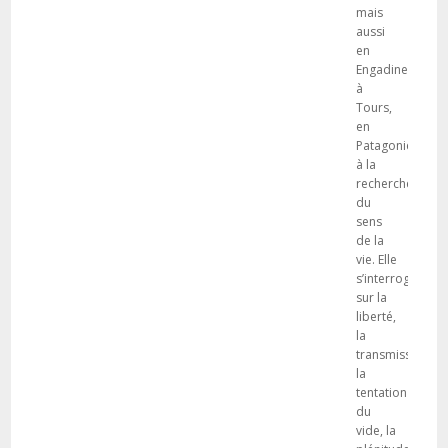
mais
aussi
en
Engadine,
à
Tours,
en
Patagonie,
à la
recherche
du
sens
de la
vie. Elle
s’interroge
sur la
liberté,
la
transmission,
la
tentation
du
vide, la