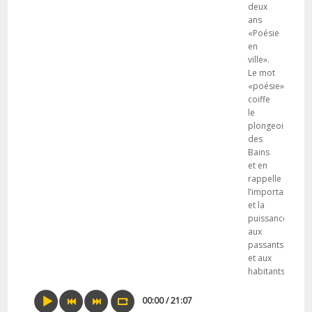
deux
ans
«Poésie
en
ville».
Le mot
«poésie»
coiffe
le
plongeoir
des
Bains
et en
rappelle
l’importance
et la
puissance
aux
passants
et aux
habitants.
00:00 / 21:07