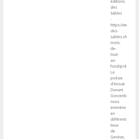
éditions
des
Sables
-
https://www.ed-
des-
sables.ch/shop.
mots-
de-
tout-
au-
fond/p/431728
La
poésie
d’Anouk
Dunant
Gonzenbach
nous
emmène
en
différents
lieux
de
Genève,