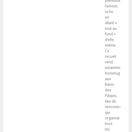
plénitude,
l’amour,
la foi,
en
allant «
tout au
fond »
d’elle-
même.
Ce
recueil
rend
notamment
hommage
aux
Bains
des
Pâquis,
lieu de
rencontres
qui
organise
tous
les