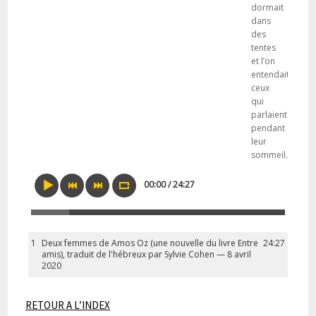
dormait
dans
des
tentes
et l’on
entendait
ceux
qui
parlaient
pendant
leur
sommeil.»
00:00 / 24:27
1
Deux femmes de Amos Oz (une nouvelle du livre Entre
24:27
amis), traduit de l'hébreux par Sylvie Cohen — 8 avril
2020
RETOUR A L’INDEX