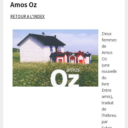
Amos Oz
RETOUR A L’INDEX
Deux
femmes
de
Amos
Oz
(une
nouvelle
du
livre
Entre
amis),
traduit
de
l'hébreux
par
Sylvie