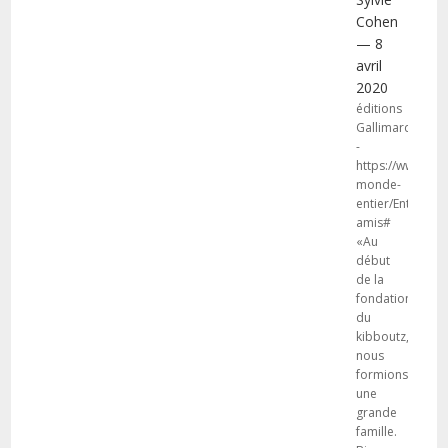
Cohen
— 8
avril
2020
éditions
Gallimard
-
https://www.gal
monde-
entier/Entre-
amis#
«Au
début
de la
fondation
du
kibboutz,
nous
formions
une
grande
famille.