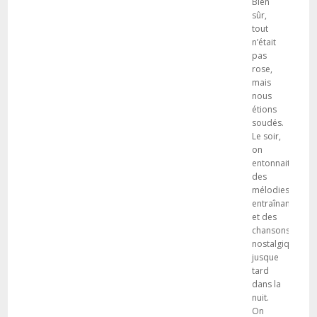
Bien
sûr,
tout
n’était
pas
rose,
mais
nous
étions
soudés.
Le soir,
on
entonnait
des
mélodies
entraînantes
et des
chansons
nostalgiques
jusque
tard
dans la
nuit.
On